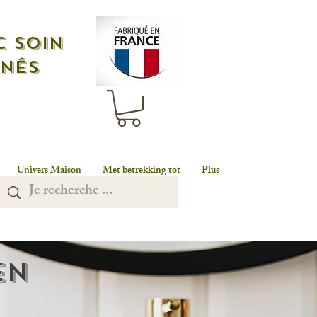
c soin
nnés
Univers Maison
Met betrekking tot
Plus
en