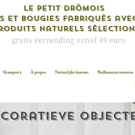
Le petit drômois
s et bougies fabriqués ave
roduits naturels sélectio
gratis verzending vanaf 49 euro
Shampoo's
À propos
Natuurlijke kaarsen
Badkameraccessoires
coratieve object