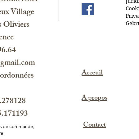
tisan cirier
Jurid
Cooki
ux Village
Priva
 Oliviers
Gebr
ence
96.64
@gmail.com
Acceuil
oordonnées
A propos
.278128
.171193
Contact
ros de commande, 
re