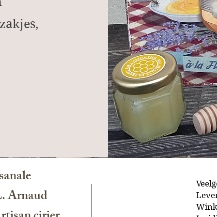
n
zakjes,
sanale
Veelg
L. Arnaud
Lever
Wink