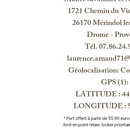
Maitre savonnier et Ar
1721 Chemin du Vie
26170 Mérindol les
Drome - Prov
Tél. 07.86.24.
laurence.arnaud71
Géolocalisation: C
GPS (1):
LATITUDE : 44
LONGITUDE : 5
* Port offert à partir de 55.90 eu
livré en point relais, locker prioritai