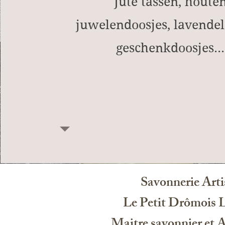
Jute tassen, houte
juwelendoosjes, lavendel
geschenkdoosjes...
Savonnerie Arti
Le Petit Drômois 