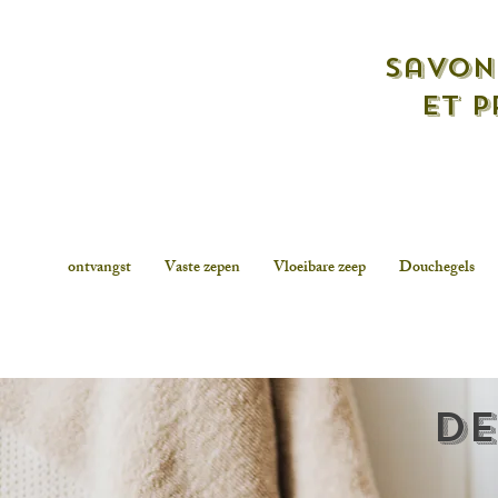
savon
et p
ontvangst
Vaste zepen
Vloeibare zeep
Douchegels
De