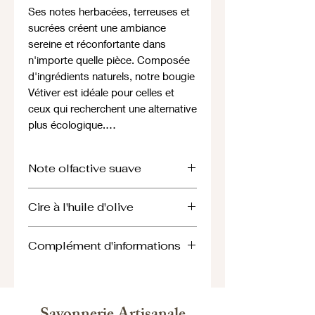
Ses notes herbacées, terreuses et
sucrées créent une ambiance
sereine et réconfortante dans
n'importe quelle pièce. Composée
d'ingrédients naturels, notre bougie
Vétiver est idéale pour celles et
ceux qui recherchent une alternative
plus écologique.…
Note olfactive suave
Le mot « suave » définit quelque
Cire à l'huile d'olive
chose de tendre et de délicat, qui
laisse planer une sensation de «
D'origine européenne, cette cire à
cocooning ». En parfumerie, la note
Complément d'informations
l'huile d'olive est un mélange 100 %
suave est donc une note
naturel sous forme de granulés
irrésistiblement tendre et délicate.
Les bougies à la cire à l'huile d'olive
composée principalement de cire
Les notes suaves vont adoucir et
est une alternative non toxique,
d'olive avec des additifs pour
sublimer les autres notes d’une
végétale et biodégradable sans
améliorer la combustion et le rendu
composition qu’elles soient florales,