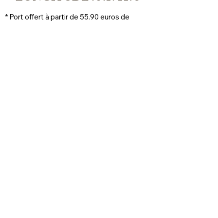
* Port offert à partir de 55.90 euros de 
commande, livré en point relais, locker 
prioritaire
Veelgestelde vragen
Levering en retouren
Winkelbeleid
Juridische kennisgeving
Cookie beleid
Privacybeleid
Gebruiksvoorwaarden
FAQ