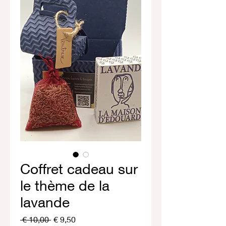
Coffret cadeau sur
le thème de la
lavande
Normale
Verkoopprijs
 € 10,00 
€ 9,50