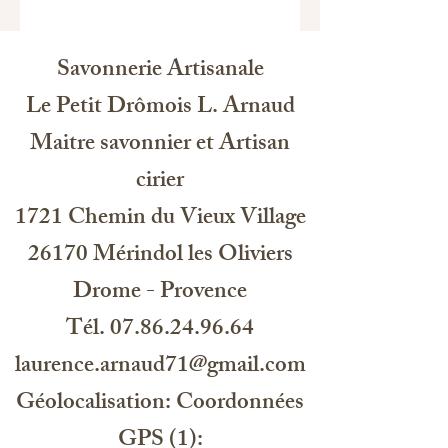
Ingredients: Sodium olivate, sodium
cocoate, sodium stearate, aqua,
glycerin, sodium chloride,
Savonnerie Artisanale
tetrasodium glutamate diacetate, olea
europaea oil, parfum, benzyl
Le Petit Drômois L. Arnaud
salicylate, linalool, coumarin, eugenol
Maitre savonnier et Artisan
naturel, citronellol
cirier
1721 Chemin du Vieux Village
EU Soap Qaulity 2031 BH, 41
Haarlem NL
26170 Mérindol les Oliviers
Drome - Provence
12M
Tél. 07.86.24.96.64
HU1275
laurence.arnaud71@gmail.com
Géolocalisation: Coordonnées
GPS (1):