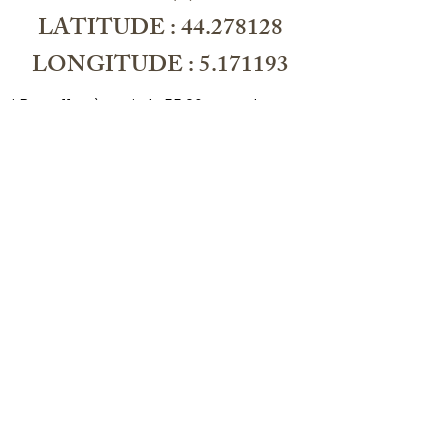
LATITUDE : 44.278128
LONGITUDE : 5.171193
* Port offert à partir de 55.90 euros de 
commande, livré en point relais, locker 
prioritaire
Veelgestelde vragen
Levering en retouren
Winkelbeleid
Juridische kennisgeving
Cookie beleid
Privacybeleid