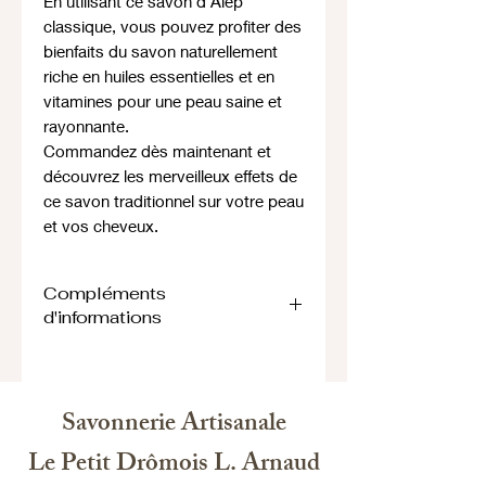
En utilisant ce savon d'Alep
classique, vous pouvez profiter des
bienfaits du savon naturellement
riche en huiles essentielles et en
vitamines pour une peau saine et
rayonnante.
Commandez dès maintenant et
découvrez les merveilleux effets de
ce savon traditionnel sur votre peau
et vos cheveux.
Compléments
d'informations
Le Savon d'Alep est un produit
traditionnel fabriqué à partir d’huile
d’olive et d’huile de baies de laurier,
Savonnerie Artisanale
reconnu pour ses multiples bienfaits
pour la peau, les cheveux et
Le Petit Drômois L. Arnaud
l’hygiène domestique.