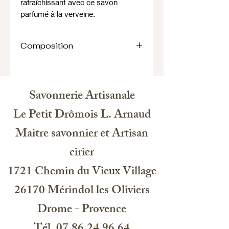
rafraîchissant avec ce savon
parfumé à la verveine.
Composition
ingrédients : aqua, sodium laureth
sulfate, sodium chloride, ped4,
rapesredamide, glycerine, citric acid,
Savonnerie Artisanale
propylene glycol, benzyl acohol,
magnesium nitrate, octadecyl, di-t-
Le Petit Drômois L. Arnaud
buty-4hydoxyhydrocinnamate,
Maitre savonnier et Artisan
magnesium chloride,
methychiaraisathiazolinone,
cirier
methylisathiezalinone, glycerin,
sodium laureth-5, carboxylate,
1721 Chemin du Vieux Village
parfum, limonene, citral, citronellol
HU 122
26170 Mérindol les Oliviers
Drome - Provence