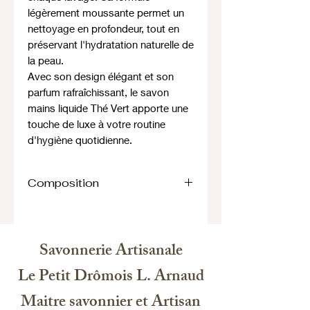
légèrement moussante permet un
nettoyage en profondeur, tout en
préservant l'hydratation naturelle de
la peau.
Avec son design élégant et son
parfum rafraîchissant, le savon
mains liquide Thé Vert apporte une
touche de luxe à votre routine
d'hygiène quotidienne.
Composition
Ingredients: aqua, sodium laureth
sulfate, sodium chloride, peg-4
rapeseedamide, glycerine, citric acid,
Savonnerie Artisanale
propylene glycol, benzyl alcohol,
magnesium nitrate, octadecyl di-t-
Le Petit Drômois L. Arnaud
butyl-4hydroxyhydrocinnamate,
Maitre savonnier et Artisan
magnesium chloride,