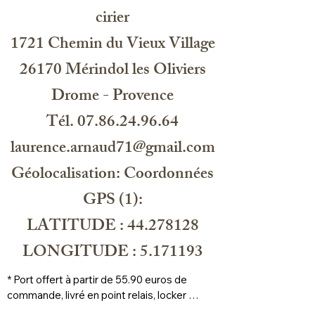
methylchloroisothiazolinone,
cirier
methylisothiazolinone, glycerin,
sodium laureth-5 carboxylate,
1721 Chemin du Vieux Village
parfum, hexyl cinnamal, linalool,
limonene HU 1196
26170 Mérindol les Oliviers
Drome - Provence
Tél. 07.86.24.96.64
laurence.arnaud71@gmail.com
Géolocalisation: Coordonnées
GPS (1):
LATITUDE : 44.278128
LONGITUDE : 5.171193
* Port offert à partir de 55.90 euros de 
commande, livré en point relais, locker 
prioritaire