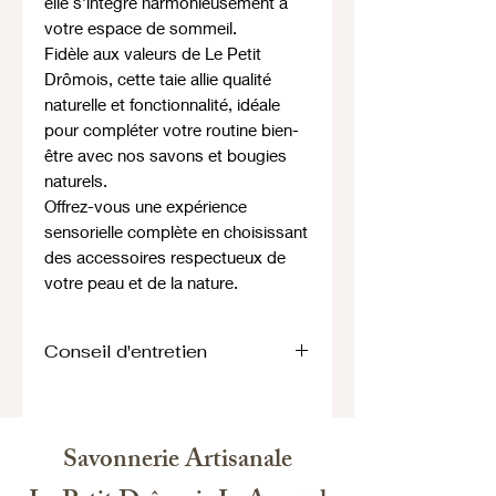
elle s’intègre harmonieusement à
votre espace de sommeil.
Fidèle aux valeurs de Le Petit
Drômois, cette taie allie qualité
naturelle et fonctionnalité, idéale
pour compléter votre routine bien-
être avec nos savons et bougies
naturels.
Offrez-vous une expérience
sensorielle complète en choisissant
des accessoires respectueux de
votre peau et de la nature.
Conseil d'entretien
Lavable en machine 60°c et sèche
linge possible.
Laver avec une couleur similaire.
Savonnerie Artisanale
Ne pas repasser.