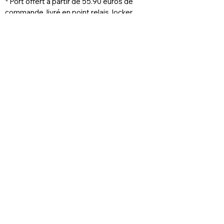
* Port offert à partir de 55.90 euros de 
commande, livré en point relais, locker 
prioritaire
Veelgestelde vragen
Levering en retouren
Winkelbeleid
Juridische kennisgeving
Cookie beleid
Privacybeleid
Gebruiksvoorwaarden
FAQ
Foire aux questions