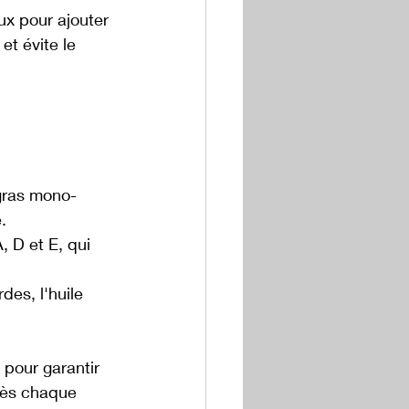
ux pour ajouter 
et évite le 
 gras mono-
.
, D et E, qui 
des, l'huile 
 pour garantir 
rès chaque 