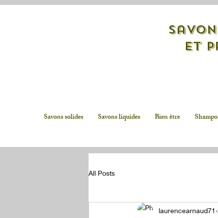
savon
et p
Savons solides
Savons liquides
Bien être
Shampo
All Posts
laurencearnaud71