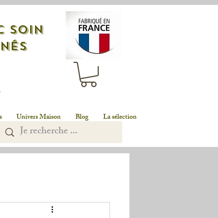
c soin
nnés
n
s
Univers Maison
Blog
La sélection