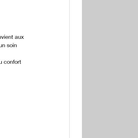
nvient aux 
un soin 
u confort 