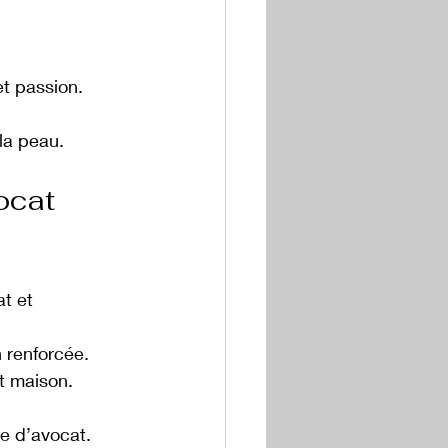
et passion.
 la peau.
ocat 
t et 
n renforcée.
t maison.
le d’avocat.