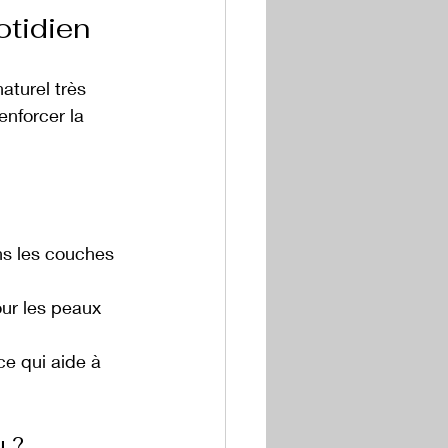
otidien
aturel très 
enforcer la 
ns les couches 
pour les peaux 
ce qui aide à 
u ?