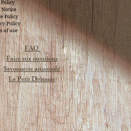
 Policy
 Notice
e Policy
cy Policy
 of use
FAQ
Foire aux questions
Savonnerie artisanale
Le Petit Drômois