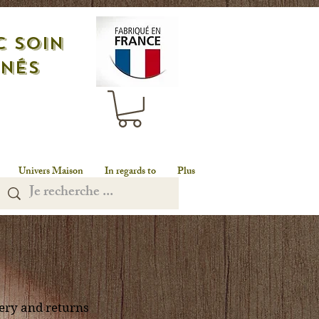
c soin
nnés
Univers Maison
In regards to
Plus
ery and returns