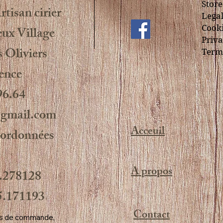
Store
tisan cirier
Legal
Cooki
ux Village
Priva
 Oliviers
Terms
ence
96.64
@gmail.com
Acceuil
oordonnées
A propos
.278128
.171193
Contact
ros de commande, 