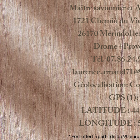
Maitre savonnier et Ar
1721 Chemin du Vie
26170 Mérindol les
Drome - Prov
Tél. 07.86.24.
laurence.arnaud71
Géolocalisation: C
GPS (1):
LATITUDE : 44
LONGITUDE : 5
* Port offert à partir de 55.90 eu