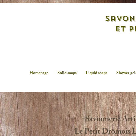
savon
et p
Homepage
Solid soaps
Liquid soaps
Shower gel
Savonnerie Arti
Le Petit Drômois 