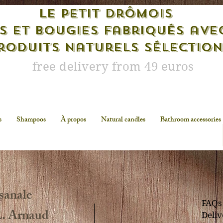
Le petit drômois
s et bougies fabriqués ave
roduits naturels sélectio
free delivery from 49 euros
s
Shampoos
À propos
Natural candles
Bathroom accessories
sanale
FAQs
L. Arnaud
Deliv