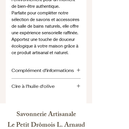
de bien-être authentique.
Parfaite pour compléter notre
sélection de savons et accessoires
de salle de bains naturels, elle offre
une expérience sensorielle raffinée.
Apportez une touche de douceur
écologique à votre maison grâce à
ce produit artisanal et naturel.
Complément d'informations
Les bougies à la cire à l'huile d'olive
Cire à l'huile d'olive
est une alternative non toxique,
végétale et biodégradable sans
D'origine européenne, cette cire à
OGM obtenue à partir de la pulpe de
l'huile d'olive est un mélange 100 %
l’olive après extraction de l’huile. Elle
naturel sous forme de granulés
brûle lentement, sans fumée ni
Savonnerie Artisanale
composée principalement de cire
émission de substances nocives,
d'olive avec des additifs pour
Le Petit Drômois L. Arnaud
offrant une combustion propre et une
améliorer la combustion et le rendu