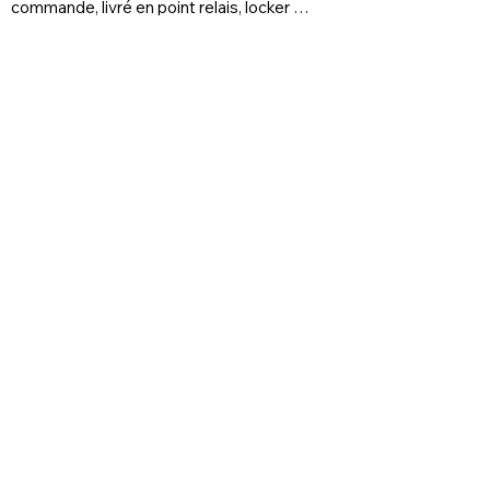
commande, livré en point relais, locker 
prioritaire
FAQs
Delivery and returns
Store Policy
Legal Notice
Cookie Policy
Privacy Policy
Terms of use
FAQ
Foire aux questions