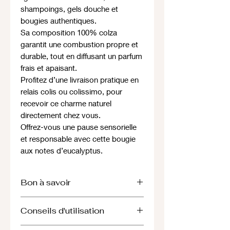
shampoings, gels douche et
bougies authentiques.
Sa composition 100% colza
garantit une combustion propre et
durable, tout en diffusant un parfum
frais et apaisant.
Profitez d’une livraison pratique en
relais colis ou colissimo, pour
recevoir ce charme naturel
directement chez vous.
Offrez-vous une pause sensorielle
et responsable avec cette bougie
aux notes d’eucalyptus.
Bon à savoir
La cire de colza est une forme
Conseils d'utilisation
hydrogénée de l’huile de colza,
extraite de la plante colza. Sa texture