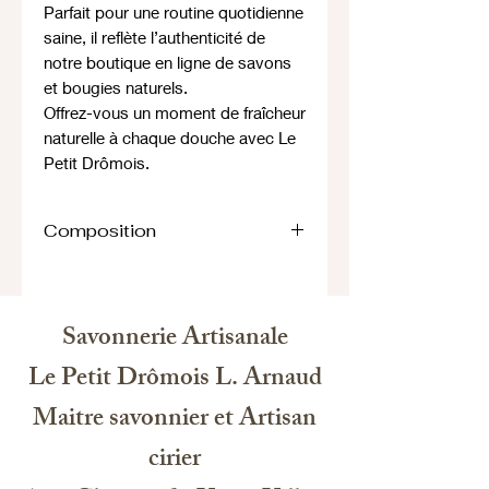
Parfait pour une routine quotidienne
saine, il reflète l’authenticité de
notre boutique en ligne de savons
et bougies naturels.
Offrez-vous un moment de fraîcheur
naturelle à chaque douche avec Le
Petit Drômois.
Composition
Ingredients: aqua, sodium laureth
sulfate, sodium chloride, peg-4
rapeseedamide, glycerine, citric acid,
Savonnerie Artisanale
propylene glycol, benzyl alcohol,
magnesium nitrate, octadecyl di-t-
Le Petit Drômois L. Arnaud
butyl-4hydroxyhydrocinnamate,
Maitre savonnier et Artisan
magnesium chloride,
methylchloroisothiazolinone,
cirier
methylisothiazolinone, glycerin,
parfum