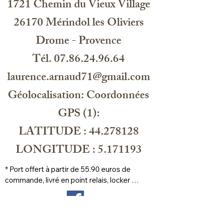
1721 Chemin du Vieux Village
26170 Mérindol les Oliviers
Drome - Provence
Centre de controle et de qualité de
ma production : Les Maitres
Tél. 07.86.24.96.64
Savonniers, 2031 BH, 41 Haarlem NL
laurence.arnaud71@gmail.com
Géolocalisation: Coordonnées
HU1239
GPS (1):
LATITUDE : 44.278128
LONGITUDE : 5.171193
* Port offert à partir de 55.90 euros de 
commande, livré en point relais, locker 
prioritaire