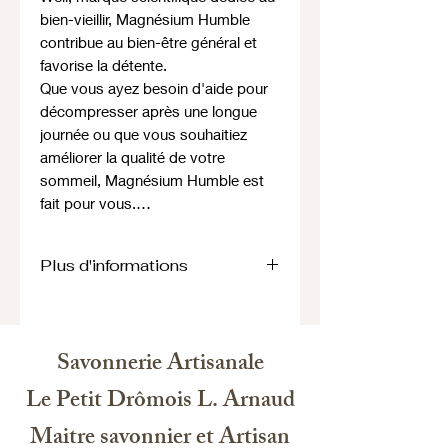
bien-vieillir, Magnésium Humble
contribue au bien-être général et
favorise la détente.
Que vous ayez besoin d'aide pour
décompresser après une longue
journée ou que vous souhaitiez
améliorer la qualité de votre
sommeil, Magnésium Humble est
fait pour vous.…
Plus d'informations
+9%
d’augmentation du
sommeil
+10%
d’amélioration de son
efficacité.
Savonnerie Artisanale
Comble les
carences
(70% des
français)
Le Petit Drômois L. Arnaud
Formule pure hautement
Maitre savonnier et Artisan
biodisponible