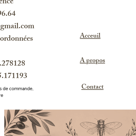
ence
96.64
@gmail.com
Acceuil
oordonnées
A propos
.278128
.171193
Contact
ros de commande, 
re