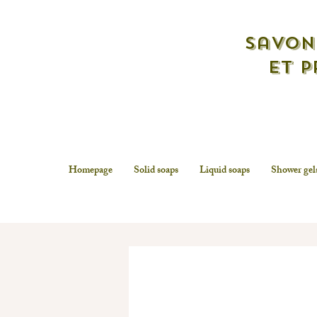
savon
et p
Homepage
Solid soaps
Liquid soaps
Shower gel