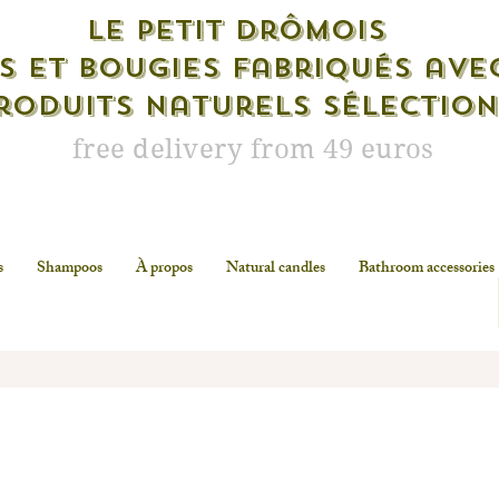
Le petit drômois
s et bougies fabriqués ave
roduits naturels sélectio
free delivery from 49 euros
s
Shampoos
À propos
Natural candles
Bathroom accessories