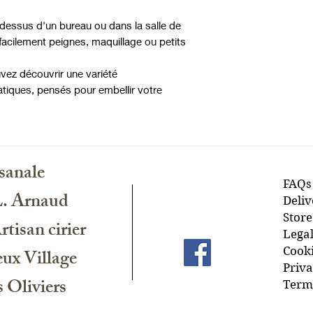
dessus d'un bureau ou dans la salle de
facilement peignes, maquillage ou petits
vez découvrir une variété
atiques, pensés pour embellir votre
sanale
FAQs
L. Arnaud
Deliv
Store
tisan cirier
Legal
Cooki
ux Village
Priva
 Oliviers
Terms