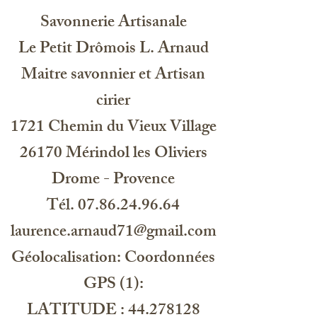
obtenir juste la quantité désirée.
Verveine
Il est refermable facilement .
Savonnerie Artisanale
Ingredients: aqua, sodium laureth
Le Petit Drômois L. Arnaud
sulfate, sodium chloride, peg-4
Maitre savonnier et Artisan
rapeseedamide, glycerine, citric acid,
propylene glycol, benzyl alcohol,
cirier
magnesium nitrate, octadecyl di-t-
butyl-4hydroxyhydrocinnamate,
1721 Chemin du Vieux Village
magnesium chloride,
methylchloroisothiazolinone,
26170 Mérindol les Oliviers
methylisothiazolinone,
Drome - Provence
cocamidopropyl betaine, sodium
laureth-5 carboxylate, glycerin,
Tél. 07.86.24.96.64
sodium benzoate, parfum, limonene,
citral, citronellol
laurence.arnaud71@gmail.com
Organisme certifié Qualité & Secure :
EU Soap Quality System 2031 BH, 41
Géolocalisation: Coordonnées
Haarlem NL
GPS (1):
LATITUDE : 44.278128