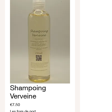
Shampoing
Verveine
Price
€7.50
Les frais de port