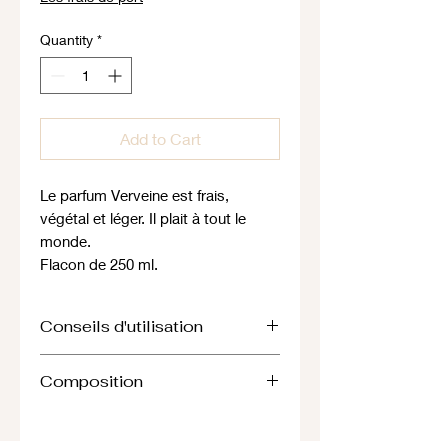
Quantity
*
Add to Cart
Le parfum Verveine est frais,
végétal et léger. Il plait à tout le
monde.
Flacon de 250 ml.
Conseils d'utilisation
Convient à tous type de cheveux,
Composition
sauf aux enfants de moins de 36
mois.
Le flacon verseur est pratique pour
Shampoing