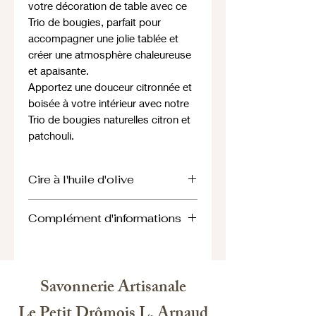
votre décoration de table avec ce
Trio de bougies, parfait pour
accompagner une jolie tablée et
créer une atmosphère chaleureuse
et apaisante.
Apportez une douceur citronnée et
boisée à votre intérieur avec notre
Trio de bougies naturelles citron et
patchouli.
Cire à l'huile d'olive
D'origine européenne, cette cire à
Complément d'informations
l'huile d'olive est un mélange 100 %
naturel sous forme de granulés
Les bougies à la cire à l'huile d'olive
composée principalement de cire
est une alternative non toxique,
d'olive avec des additifs pour
végétale et biodégradable sans
améliorer la combustion et le rendu
Savonnerie Artisanale
OGM obtenue à partir de la pulpe de
olfactif.
l’olive après extraction de l’huile.
Le Petit Drômois L. Arnaud
Cette cire est non testée sur les