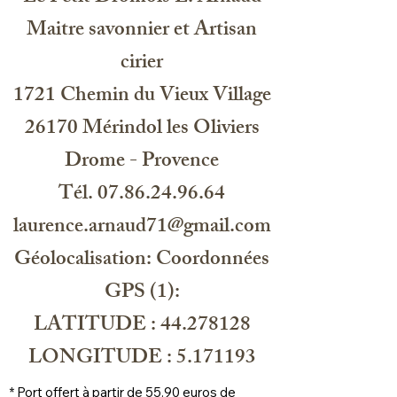
Elle brûle lentement, sans fumée ni
animaux et respecte les enjeux
Maitre savonnier et Artisan
émission de substances nocives,
environnementaux.
offrant une combustion propre et une
Cette cire ne contient aucun
cirier
diffusion intense des parfums.
ingrédient génétiquement modifié, ni
palme, ni produits de paraffine.
1721 Chemin du Vieux Village
Elle est biodégradable et végan.
26170 Mérindol les Oliviers
Cette cire de qualité offre un
excellent rendu olfactif à chaud et à
Drome - Provence
froid ainsi qu'une finition de surface
lisse subtilement brillante.
Tél. 07.86.24.96.64
laurence.arnaud71@gmail.com
Géolocalisation: Coordonnées
GPS (1):
LATITUDE : 44.278128
LONGITUDE : 5.171193
* Port offert à partir de 55.90 euros de 