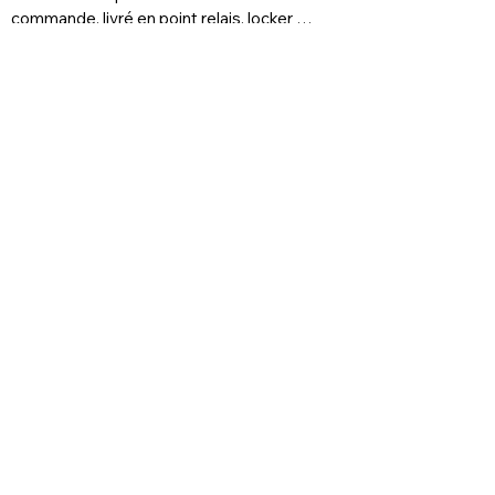
commande, livré en point relais, locker 
prioritaire
FAQs
Delivery and returns
Store Policy
Legal Notice
Cookie Policy
Privacy Policy
Terms of use
FAQ
Foire aux questions