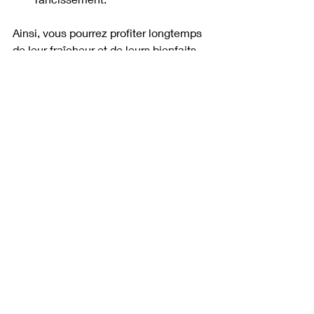
Ainsi, vous pourrez profiter longtemps 
de leur fraîcheur et de leurs bienfaits.
Posts récents
Voir tout