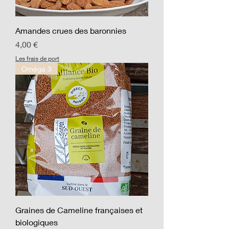
Amandes crues des baronnies
Prix
4,00 €
Les frais de port
Oméga 3
Graines de Cameline françaises et
biologiques