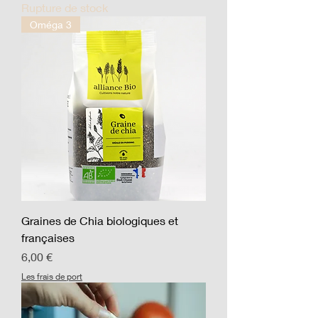
Rupture de stock
Oméga 3
Graines de Chia biologiques et
françaises
Prix
6,00 €
Les frais de port