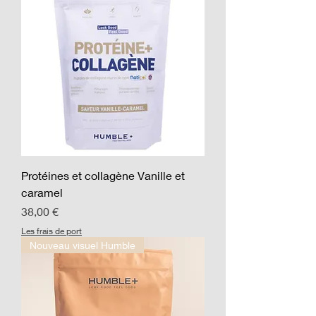
Protéines et collagène Vanille et
caramel
Prix
38,00 €
Les frais de port
Nouveau visuel Humble