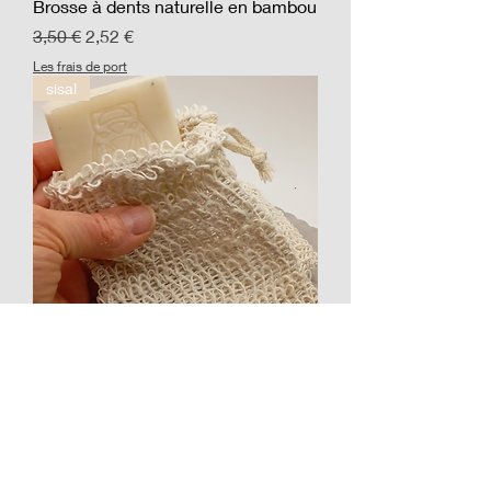
Brosse à dents naturelle en bambou
Prix original
Prix promotionnel
3,50 €
2,52 €
Les frais de port
sisal
Gant naturel en sisal exfoliant
Prix
2,50 €
Les frais de port