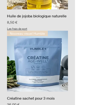
Huile de jojoba biologique naturelle
Prix
8,50 €
Les frais de port
Nouveau visuel Humble
Créatine sachet pour 3 mois
Prix
26,00 €