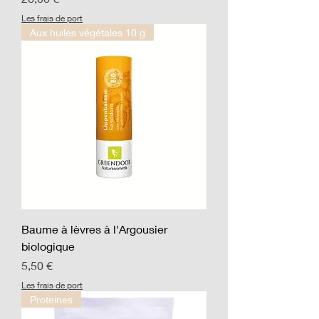
Les frais de port
Aux huiles végétales 10 g
Baume à lèvres à l'Argousier
biologique
Prix
5,50 €
Les frais de port
Proteines