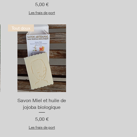
Prix
5,00 €
Les frais de port
Tout doux
Aperçu rapide
Savon Miel et huile de
jojoba biologique
Prix
5,00 €
Les frais de port