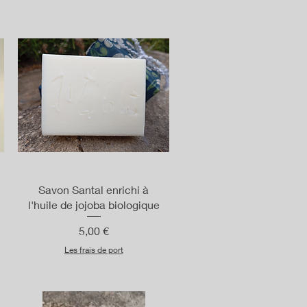
Aperçu rapide
Savon Santal enrichi à
l'huile de jojoba biologique
Prix
5,00 €
nnel
Les frais de port