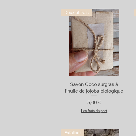
Doux et frais
Aperçu rapide
Savon Coco surgras à
l'huile de jojoba biologique
Prix
5,00 €
Les frais de port
Exfoliant