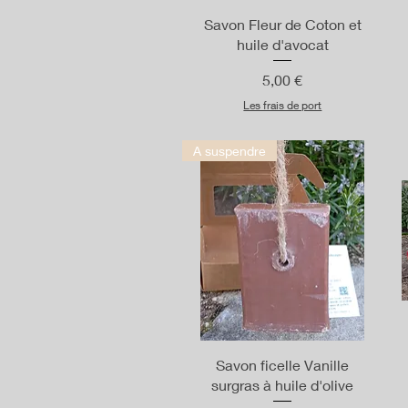
Aperçu rapide
Savon Fleur de Coton et
huile d'avocat
Prix
5,00 €
Les frais de port
A suspendre
Aperçu rapide
Savon ficelle Vanille
surgras à huile d'olive