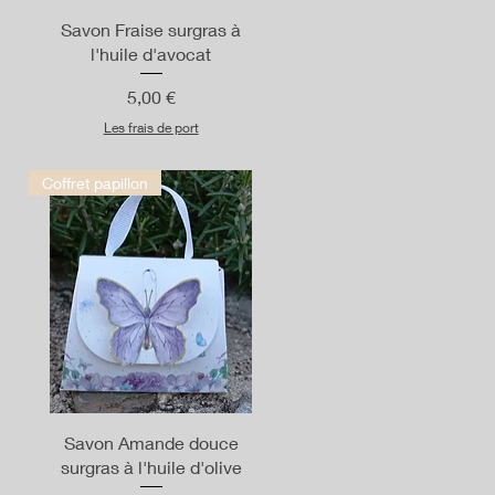
Aperçu rapide
Savon Fraise surgras à
l'huile d'avocat
Prix
5,00 €
Les frais de port
Coffret papillon
Aperçu rapide
Savon Amande douce
surgras à l'huile d'olive