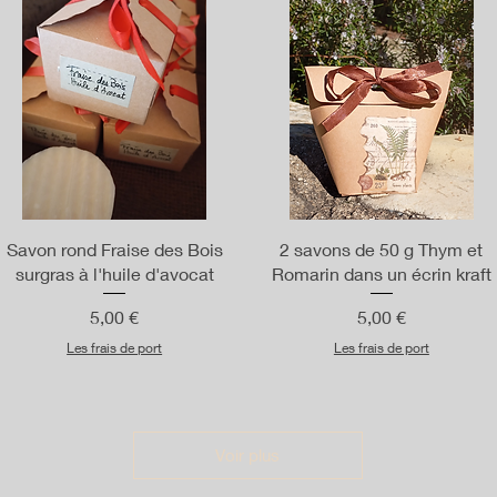
Aperçu rapide
Aperçu rapide
Savon rond Fraise des Bois
2 savons de 50 g Thym et
surgras à l'huile d'avocat
Romarin dans un écrin kraft
Prix
Prix
5,00 €
5,00 €
Les frais de port
Les frais de port
Voir plus