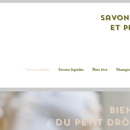
savon
et p
Savons solides
Savons liquides
Bien être
Shampo
Bie
du Petit Dr