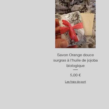
Aperçu rapide
Savon Orange douce
surgras à l'huile de jojoba
biologique
Prix
5,00 €
Les frais de port