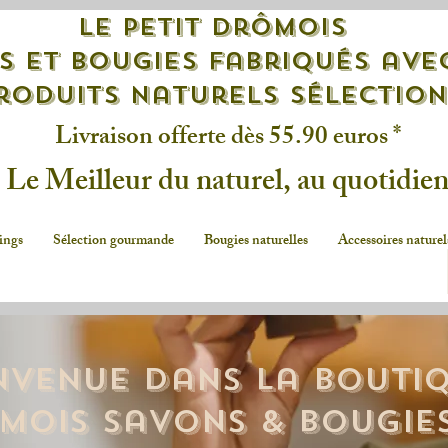
Le petit drômois
s et bougies fabriqués ave
roduits naturels sélectio
Livraison offerte dès 55.90 euros *
Le Meilleur du naturel, au quotidie
ings
Sélection gourmande
Bougies naturelles
Accessoires naturel
nvenue dans la Bouti
ômois savons & Bougie