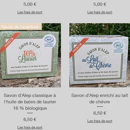
Prix
Prix
5,00 €
5,00 €
Les frais de port
Les frais de port
Savon de l'aventure
Aperçu rapide
Aperçu rapide
Savon d'Alep classique à
Savon d'Alep enrichi au lait
l'huile de baies de laurier
de chèvre
16 % biologique
Prix
6,50 €
Prix
6,50 €
Les frais de port
Les frais de port