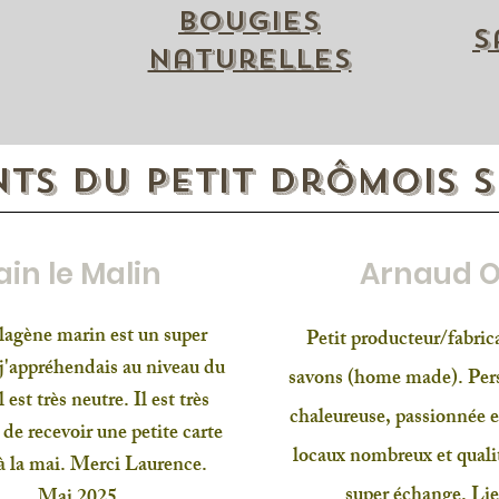
Bougies
S
naturelles
ents du Petit Drômois 
ain le Malin
Arnaud O
lagène marin est un super
Petit producteur/fabric
 j'appréhendais au niveau du
savons (home made). Per
l est très neutre. Il est très
chaleureuse, passionnée e
 de recevoir une petite carte
locaux nombreux et quali
 à la mai. Merci Laurence.
super échange. Lie