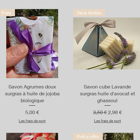
Frais
Série limitée
Aperçu rapide
Aperçu rapide
Savon Agrumes doux
Savon cube Lavande
surgras à huile de jojoba
surgras huile d'avocat et
biologique
ghassoul
Prix
Prix original
Prix promotio
5,00 €
3,50 €
2,98 €
Les frais de port
Les frais de port
Prêt a offrir