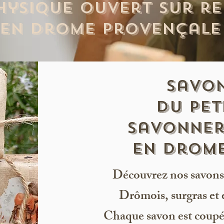
hysique ouvert sur r
en Drome provençale
Savon
DU PET
savonner
en drom
Découvrez nos savons 
Drômois, surgras et e
Chaque savon est coupé