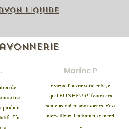
avon liquide
Savonnerie
.
Marine P
Je viens d'ouvrir votre colis, et
ation de
quel BONHEUR! Toutes ces
sonne très
senteurs qui en sont sorties, c'est
t produits
merveilleux. Un immense merci
tatifs. Un
...
u à