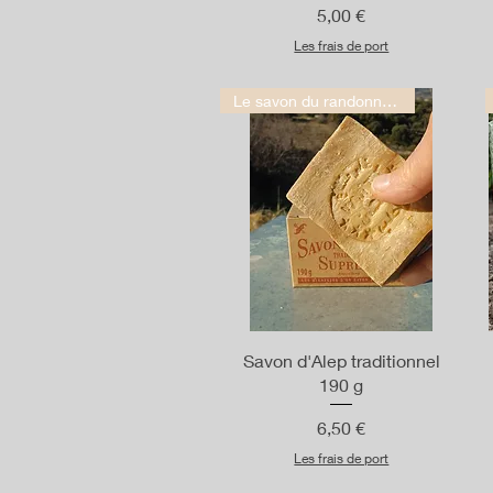
Prix
5,00 €
Les frais de port
Le savon du randonneur
Aperçu rapide
Savon d'Alep traditionnel
190 g
Prix
6,50 €
Les frais de port