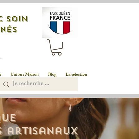
c soin
nnés
n
s
Univers Maison
Blog
La sélection
que
s artisanaux