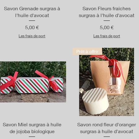
Aperçu rapide
Aperçu rapide
Savon Grenade surgras à
Savon Fleurs fraiches
l'huile d'avocat
surgras à l'huile d'avocat
Prix
Prix
5,00 €
5,00 €
Les frais de port
Les frais de port
Prêt à offrir
Aperçu rapide
Aperçu rapide
Savon Miel surgras à huile
Savon rond fleur d'oranger
de jojoba biologique
surgras à huile d'avocat