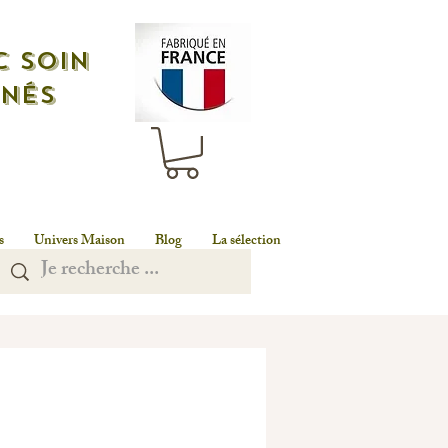
c soin
nnés
n
s
Univers Maison
Blog
La sélection