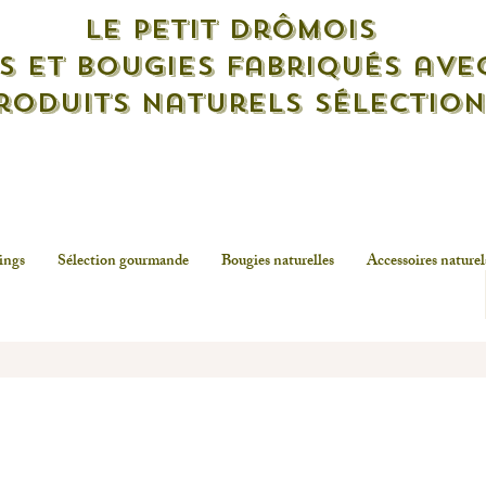
Le petit drômois
s et bougies fabriqués ave
roduits naturels sélectio
Livraison offerte dès 55.90 euros *
Le Meilleur du naturel, au quotidie
ings
Sélection gourmande
Bougies naturelles
Accessoires naturel