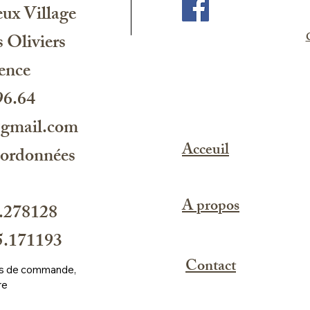
ux Village
 Oliviers
C
ence
96.64
@gmail.com
Acceuil
oordonnées
A propos
.278128
.171193
Contact
ros de commande, 
re