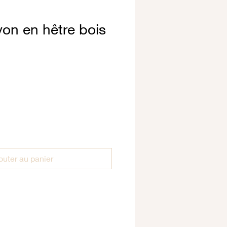
von en hêtre bois
outer au panier