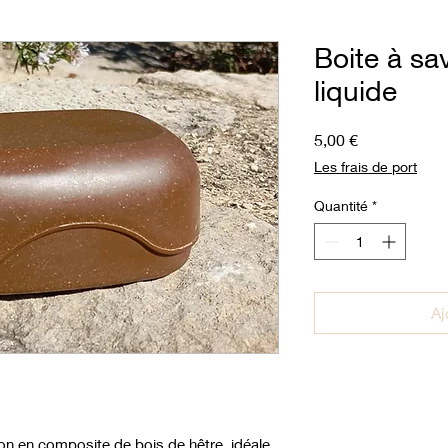
Boite à sa
liquide
Prix
5,00 €
Les frais de port
Quantité
*
Aj
von en composite de bois de hêtre, idéale