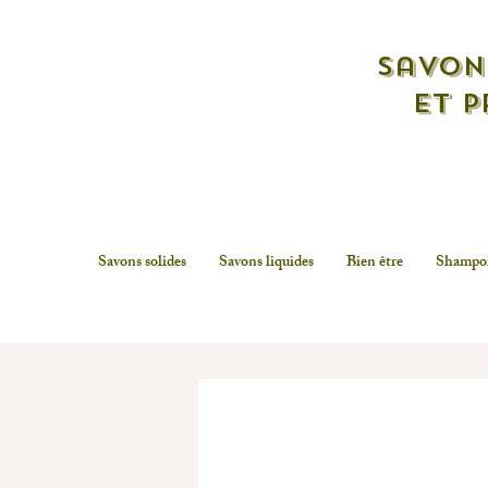
savon
et p
Savons solides
Savons liquides
Bien être
Shampo