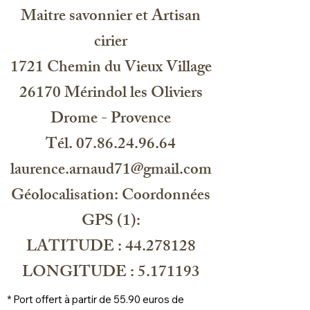
Maitre savonnier et Artisan
l'objet retrouve son éclat du premier
jour, un petit coup de chiffon imbibé d
cirier
huile d'olive et c'est tout . Bien
entretenu ce mortier est quasiment
1721 Chemin du Vieux Village
incassable et se transmet de
génération en génération car avec le
26170 Mérindol les Oliviers
temps le bois se patine et lui donne
Drome - Provence
un aspect authentique.
Tél. 07.86.24.96.64
laurence.arnaud71@gmail.com
Géolocalisation: Coordonnées
GPS (1):
LATITUDE : 44.278128
LONGITUDE : 5.171193
* Port offert à partir de 55.90 euros de 