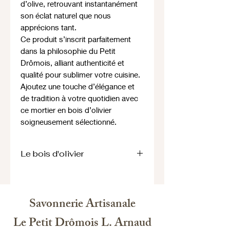
d’olive, retrouvant instantanément
son éclat naturel que nous
apprécions tant.
Ce produit s’inscrit parfaitement
dans la philosophie du Petit
Drômois, alliant authenticité et
qualité pour sublimer votre cuisine.
Ajoutez une touche d’élégance et
de tradition à votre quotidien avec
ce mortier en bois d’olivier
soigneusement sélectionné.
Le bois d'olivier
Le bois d’olivier est connu pour ses
propriétés bactériostatiques. Il est
donc également facile à entretenir.
Savonnerie Artisanale
Il suffit de le laver à la main avec de
l’eau chaude et du savon doux et
Le Petit Drômois L. Arnaud
pour le rendre comme neuf. Pour que