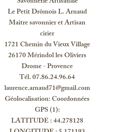
Savonnerie Artisanale
rapeseedamide, glycerine, citric acid,
propylene glycol, benzyl alcohol,
Le Petit Drômois L. Arnaud
magnesium nitrate, octadecyl di-t-
Maitre savonnier et Artisan
butyl-4hydroxyhydrocinnamate,
magnesium chloride,
cirier
methylchloroisothiazolinone,
methylisothiazolinone, glycerin,
1721 Chemin du Vieux Village
sodium laureth-5 carboxylate, parfum
26170 Mérindol les Oliviers
Drome - Provence
Centre de controle et qualité : Les
Tél. 07.86.24.96.64
Maitres Savonniers, 2031 BH, 41
Haarlem NL
laurence.arnaud71@gmail.com
Géolocalisation: Coordonnées
HU123
GPS (1):
LATITUDE : 44.278128