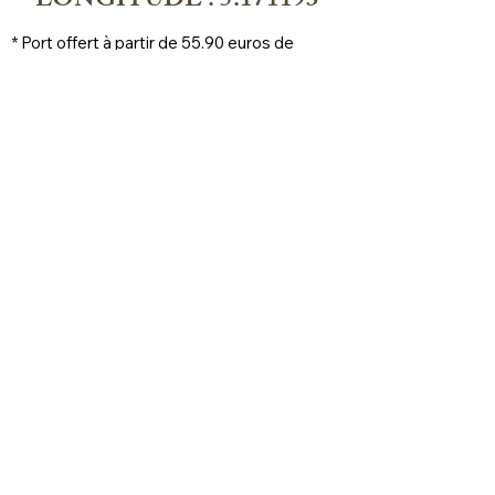
LONGITUDE : 5.171193
* Port offert à partir de 55.90 euros de 
commande, livré en point relais, locker 
prioritaire
Mentions légales
Politique en matière de cookies
Politique de confidentialité
Conditions générales de vente
FAQ