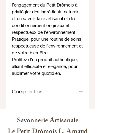
l’engagement du Petit Drômois à
privilégier des ingrédients naturels
et un savoir-faire artisanal et des
conditionnement originaux et
respectueux de l'environnement.
Pratique, pour une routine de soins
respectueuse de l’environnement et
de votre bien-être.
Profitez d’un produit authentique,
alliant efficacité et élégance, pour
sublimer votre quotidien.
Composition
Ingredients: Sodium olivate, sodium
cocoate, sodium stearate, aqua,
glycerin, sodium chloride,
Savonnerie Artisanale
tetrasodium glutamate diacetate,
buxus chinensis, parfum, hexyl
Le Petit Drômois L. Arnaud