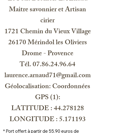
cinnamal, linalool, limonene
Maitre savonnier et Artisan
cirier
Centre de controle et qualité : EU
1721 Chemin du Vieux Village
Soap Quality System, 2031 BH, 41
Haarlem NL
26170 Mérindol les Oliviers
Drome - Provence
Tél. 07.86.24.96.64
laurence.arnaud71@gmail.com
HU1259
Géolocalisation: Coordonnées
GPS (1):
LATITUDE : 44.278128
LONGITUDE : 5.171193
* Port offert à partir de 55.90 euros de 