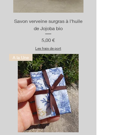
Savon verveine surgras à l'huile
de Jojoba bio
Prix
5,00 €
Les frais de port
A la Une