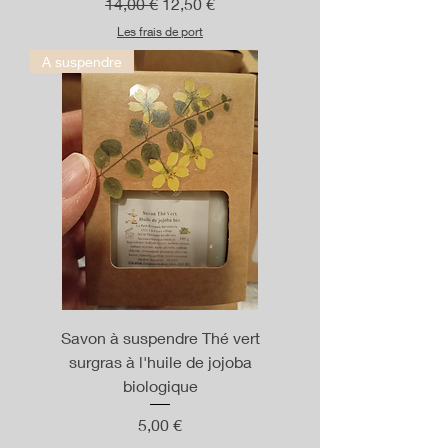
Prix original
Prix promotionnel
14,00 €
12,50 €
Les frais de port
A suspendre
Savon à suspendre Thé vert
surgras à l'huile de jojoba
biologique
Prix
5,00 €