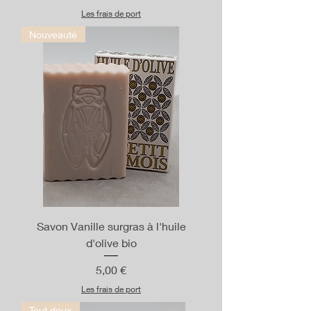
Les frais de port
Nouveauté
Savon Vanille surgras à l'huile
d'olive bio
Prix
5,00 €
Les frais de port
Tout doux