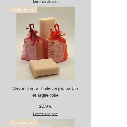
Les frais de port
Série limitée
Savon Santal huile de jojoba bio
et argile rose
Prix
2,00 €
Les frais de port
A suspendre