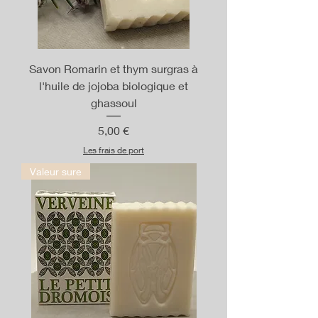
Savon Romarin et thym surgras à
l'huile de jojoba biologique et
ghassoul
Prix
5,00 €
Les frais de port
Valeur sure