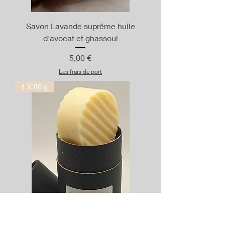
Savon Lavande suprême huile
d'avocat et ghassoul
Prix
5,00 €
Les frais de port
4 X 80 g