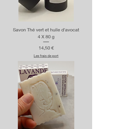
Savon Thé vert et huile d'avocat
4 X 80 g
Prix
14,50 €
Les frais de port