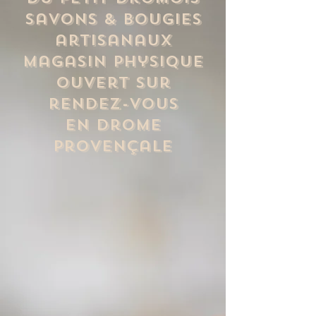
savons & Bougies
artisanaux
Magasin physique
ouvert sur
rendez-vous
en Drome
provençale